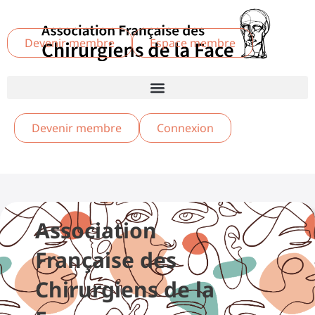
Devenir membre
Espace membre
Devenir membre
Connexion
Association
Française des
Chirurgiens de la